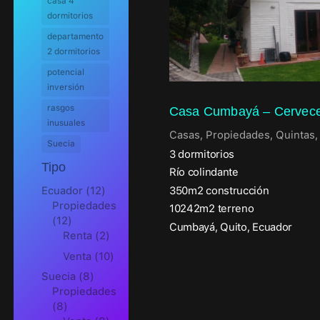
casa 4
dormitorios
departamento
2 dormitorios
potencial
inversión
rasgos
Casa Cumbayá – Cervece
inusuales
Casas
,
Propiedades
,
Quintas
Suecia
3 dormitorios
Tipo
Río colindante
350m2 construcción
Ecuador
(12)
Propiedades
10242m2 terreno
(12)
Cumbayá, Quito, Ecuador
Renta
(2)
Venta
(10)
Suecia
(8)
Propiedades
(8)