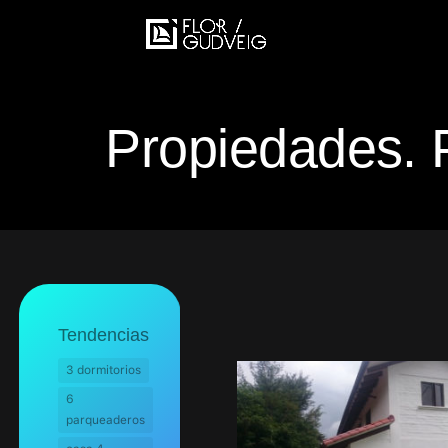
Propiedades. 
Tendencias
3 dormitorios
6
parqueaderos