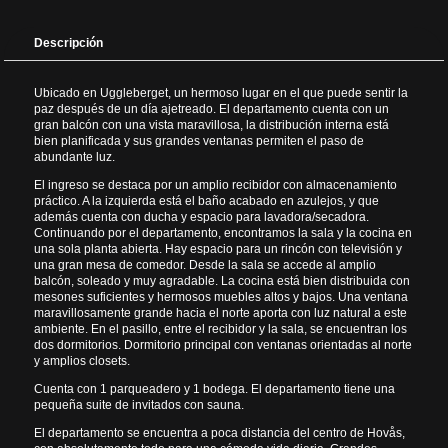
Descripción
Ubicado en Uggleberget, un hermoso lugar en el que puede sentir la
paz después de un día ajetreado. El departamento cuenta con un
gran balcón con una vista maravillosa, la distribución interna está
bien planificada y sus grandes ventanas permiten el paso de
abundante luz.
El ingreso se destaca por un amplio recibidor con almacenamiento
práctico. A la izquierda está el baño acabado en azulejos, y que
además cuenta con ducha y espacio para lavadora/secadora.
Continuando por el departamento, encontramos la sala y la cocina en
una sola planta abierta. Hay espacio para un rincón con televisión y
una gran mesa de comedor. Desde la sala se accede al amplio
balcón, soleado y muy agradable. La cocina está bien distribuida con
mesones suficientes y hermosos muebles altos y bajos. Una ventana
maravillosamente grande hacia el norte aporta con luz natural a este
ambiente. En el pasillo, entre el recibidor y la sala, se encuentran los
dos dormitorios. Dormitorio principal con ventanas orientadas al norte
y amplios closets.
Cuenta con 1 parqueadero y 1 bodega. El departamento tiene una
pequeña suite de invitados con sauna.
El departamento se encuentra a poca distancia del centro de Hovås,