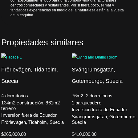
con absolutamente todo para una cómoda vida diaria. Grandes
centros comerciales y restaurantes. Por si fuera poco, el mar y
fantásticas experiencias en medio de la naturaleza están a la vuelta
de la esquina.
Propiedades similares
Frörievägen, Tidaholm,
Svängrumsgatan,
Suecia
Gotemburgo, Suecia
4 dormitorios
76m2, 2 dormitorios
134m2 construcción, 861m2
1 parqueadero
terreno
Inversión fuera de Ecuador
Inversión fuera de Ecuador
Svängrumsgatan, Gotemburgo,
Frörievägen, Tidaholm, Suecia
Suecia
$
265,000.00
$
410,000.00